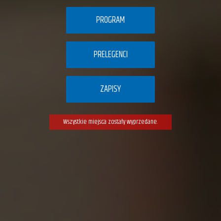
PROGRAM
PRELEGENCI
ZAPISY
Wszystkie miejsca zostały wyprzedane.