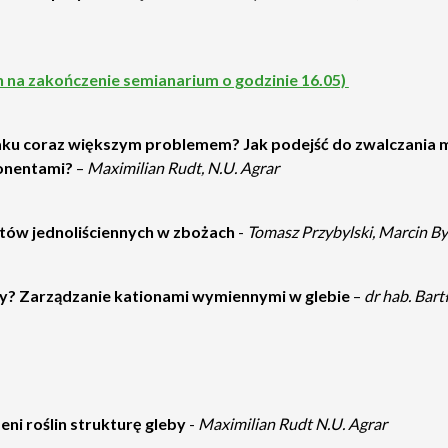
na zakończenie semianarium o godzinie 16.05)
ku coraz większym problemem? Jak podejść do zwalczania m
onentami?
–
Maximilian Rudt, N.U. Agrar
tów jednoliściennych w zbożach
-
Tomasz Przybylski, Marcin By
by? Zarządzanie kationami wymiennymi w glebie
–
dr hab. Bart
eni roślin strukturę gleby
-
Maximilian Rudt N.U. Agrar