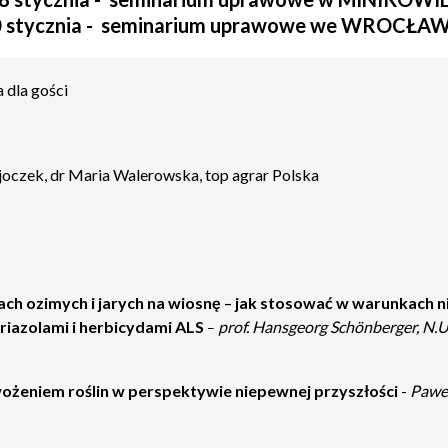
 stycznia - seminarium uprawowe we WROCŁA
 dla gości
joczek, dr Maria Walerowska, top agrar Polska
ch ozimych i jarych na wiosnę
jak stosować w warunkach n
–
riazolami i herbicydami ALS
prof. Hansgeorg Schönberger, N.U.
–
wożeniem roślin w perspektywie niepewnej przyszłości
-
Paweł