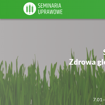
Zdrowa gl
7.01–