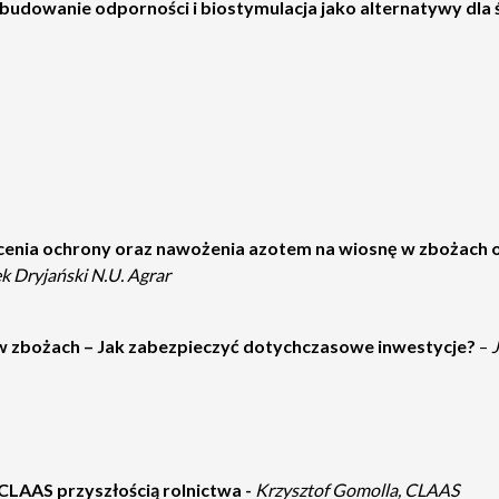
budowanie odporności i biostymulacja jako alternatywy dl
alecenia ochrony oraz nawożenia azotem na wiosnę w zbożach
ek Dryjański N.U. Agrar
w zbożach – Jak zabezpieczyć dotychczasowe inwestycje?
–
J
LAAS przyszłością rolnictwa -
Krzysztof Gomolla, CLAAS