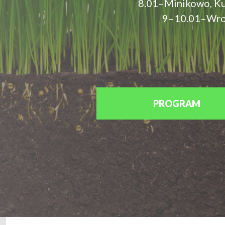
8.01–Minikowo, K
9–10.01–Wrocł
PROGRAM