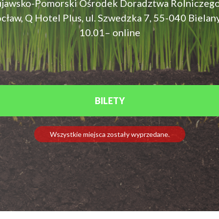
ujawsko-Pomorski Ośrodek Doradztwa Rolniczego
aw, Q Hotel Plus, ul. Szwedzka 7, 55-040 Biela
10.01– online
BILETY
Wszystkie miejsca zostały wyprzedane.