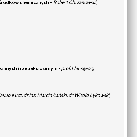
a środków chemicznych
–
Robert Chrzanowski,
 ozimych i rzepaku ozimym
-
prof. Hansgeorg
akub Kucz, dr inż
Marcin Łański, dr Witold Łykowski,
.