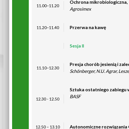
Ochrona mikrobiologiczna, 
11.00–11.20
Agrosimex
Przerwa na kawę
11.20–11.40
Sesja II
Presja chorób jesienią i z
11.10–12.30
Schönberger, N.U. Agrar, Lesz
Sztuka ostatniego zabiegu 
BASF
12.30 - 12.50
Autonomiczne rozwiązania C
12.50 – 13.10