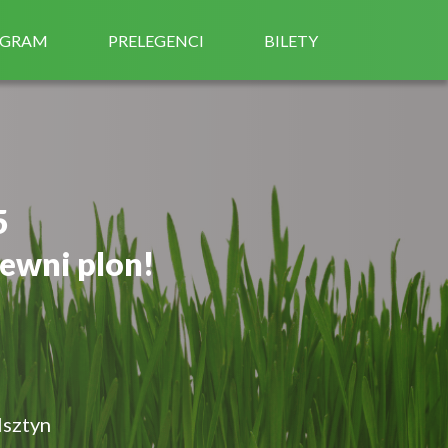
OGRAM
PRELEGENCI
BILETY
5
ewni plon!
lsztyn