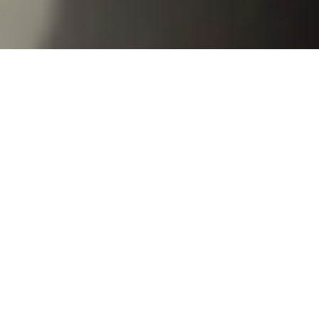
KONGRES POLSKIE MLEKO 2025 -
ZOBACZ JAK BYŁO !