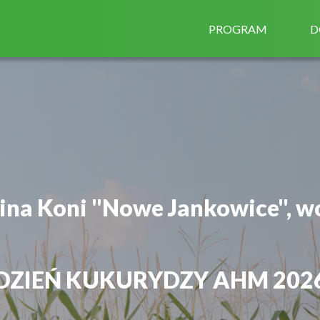
PROGRAM
D
ina Koni "Nowe Jankowice", w
DZIEŃ KUKURYDZY AHM 202