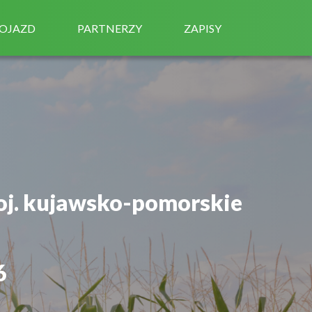
OJAZD
PARTNERZY
ZAPISY
oj. kujawsko-pomorskie
6