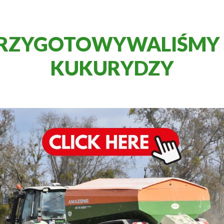
PRZYGOTOWYWALIŚMY P
KUKURYDZY