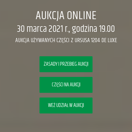
AUKCJA ONLINE
30 marca 2021 r., godzina 19.00
AUKCJA UŻYWANYCH CZĘŚCI Z URSUSA 1204 DE LUXE
ZASADY I PRZEBIEG AUKCJI
CZĘŚCI NA AUKCJI
WEŹ UDZIAŁ W AUKCJI